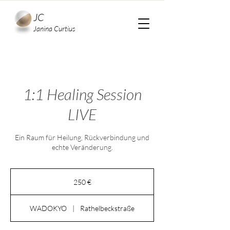
JC
Janina Curtius
1:1 Healing Session
LIVE
Ein Raum für Heilung, Rückverbindung und
echte Veränderung.
250
Euro
250 €
WADOKYO
|
Rathelbeckstraße