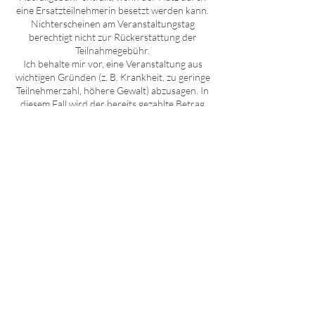
eine Ersatzteilnehmerin besetzt werden kann.
Nichterscheinen am Veranstaltungstag
berechtigt nicht zur Rückerstattung der
Teilnahmegebühr.
Ich behalte mir vor, eine Veranstaltung aus
wichtigen Gründen (z. B. Krankheit, zu geringe
Teilnehmerzahl, höhere Gewalt) abzusagen. In
diesem Fall wird der bereits gezahlte Betrag
vollständig als Gutschrift für einen neuen
Termin angerechnet. Eine Barauszahlung
erfolgt nicht.
Kontaktangaben
Hansaallee 321, Düsseldorf,
Germany
01775511640
janinacurtius@gmail.com
Rathelbeckstraße 311,
Düsseldorf-District 8, Germany