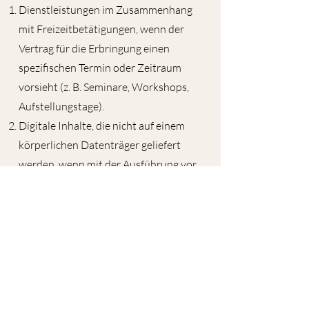
Dienstleistungen im Zusammenhang
mit Freizeitbetätigungen, wenn der
Vertrag für die Erbringung einen
spezifischen Termin oder Zeitraum
vorsieht (z. B. Seminare, Workshops,
Aufstellungstage).
Digitale Inhalte, die nicht auf einem
körperlichen Datenträger geliefert
werden, wenn mit der Ausführung vor
Ablauf der Widerrufsfrist begonnen
wurde und die Kundin vorher
ausdrücklich zugestimmt und bestätigt
hat, dass sie mit Beginn der
Ausführung ihr Widerrufsrecht verliert.
Dienstleistungen, wenn diese
vollständig erbracht wurden oder mit