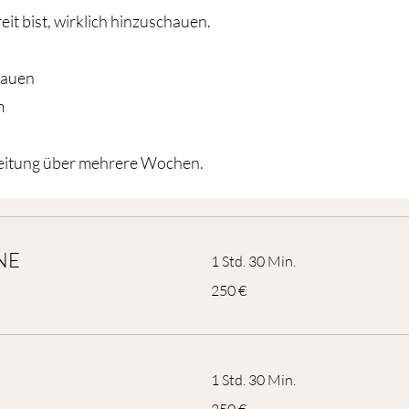
eit bist, wirklich hinzuschauen.
bauen
m
leitung über mehrere Wochen.
INE
1 Std. 30 Min.
250
250 €
Euro
1 Std. 30 Min.
250