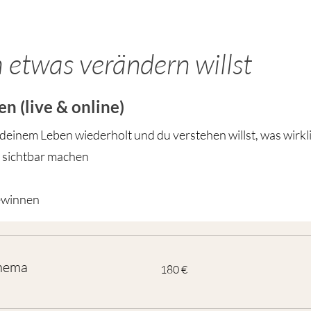
 etwas verändern willst
n (live & online)
deinem Leben wiederholt und du verstehen willst, was wirklic
sichtbar machen
gewinnen
Thema
180
180 €
Euro