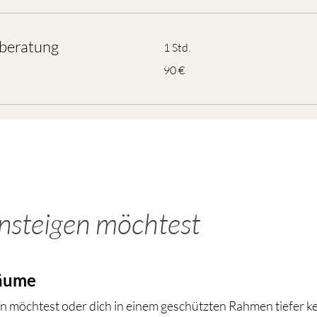
sberatung
1 Std.
90
90 €
Euro
insteigen möchtest
äume
möchtest oder dich in einem geschützten Rahmen tiefer ke