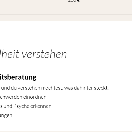
250 €
Euro
heit verstehen
itsberatung
nd du verstehen möchtest, was dahinter steckt.
schwerden einordnen
s und Psyche erkennen
lungen