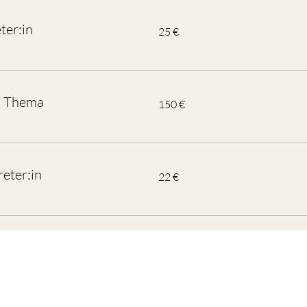
ter:in
25
25 €
Euro
es Thema
150
150 €
Euro
reter:in
22
22 €
Euro